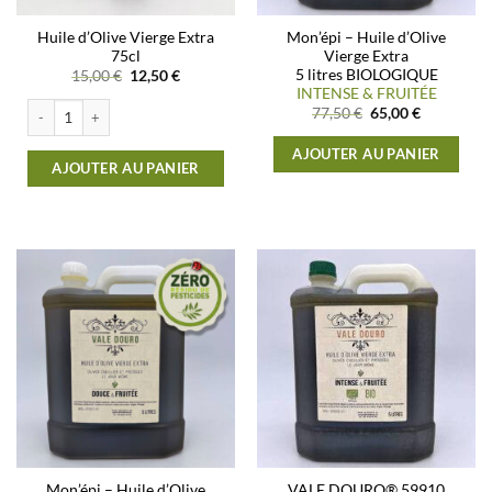
Huile d’Olive Vierge Extra
Mon’épi – Huile d’Olive
75cl
Vierge Extra
5 litres BIOLOGIQUE
Le
Le
15,00
€
12,50
€
prix
prix
INTENSE & FRUITÉE
initial
actuel
quantité de Huile d'Olive Vierge Extra75cl
Le
Le
77,50
€
65,00
€
était :
est :
prix
prix
15,00 €.
12,50 €.
initial
actuel
AJOUTER AU PANIER
était :
est :
AJOUTER AU PANIER
77,50 €.
65,00 €.
Mon’épi – Huile d’Olive
VALE DOURO® 59910