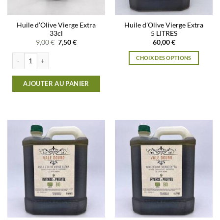
Huile d’Olive Vierge Extra
Huile d’Olive Vierge Extra
33cl
5 LITRES
Le
Le
9,00
€
7,50
€
60,00
€
prix
prix
initial
actuel
quantité de Huile d'Olive Vierge Extra33cl
CHOIX DES OPTIONS
était :
est :
9,00 €.
7,50 €.
Ce
produit
AJOUTER AU PANIER
a
plusieurs
variations.
Les
options
peuvent
être
choisies
sur
la
page
du
produit