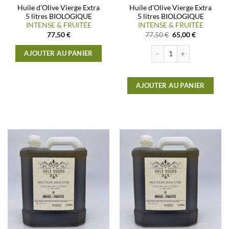
Huile d’Olive Vierge Extra
Huile d’Olive Vierge Extra
5 litres BIOLOGIQUE
5 litres BIOLOGIQUE
INTENSE & FRUITÉE
INTENSE & FRUITÉE
Le
Le
77,50
€
77,50
€
65,00
€
prix
prix
initial
actuel
quantité de Huile d'Olive 
AJOUTER AU PANIER
était :
est :
77,50 €.
65,00 €.
AJOUTER AU PANIER