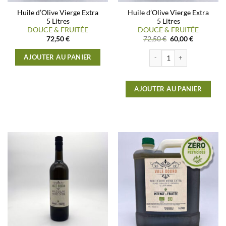
Huile d’Olive Vierge Extra
Huile d’Olive Vierge Extra
5 Litres
5 Litres
DOUCE & FRUITÉE
DOUCE & FRUITÉE
Le
Le
72,50
€
72,50
€
60,00
€
prix
prix
initial
actuel
quantité de Huile d'Olive V
AJOUTER AU PANIER
était :
est :
72,50 €.
60,00 €.
AJOUTER AU PANIER