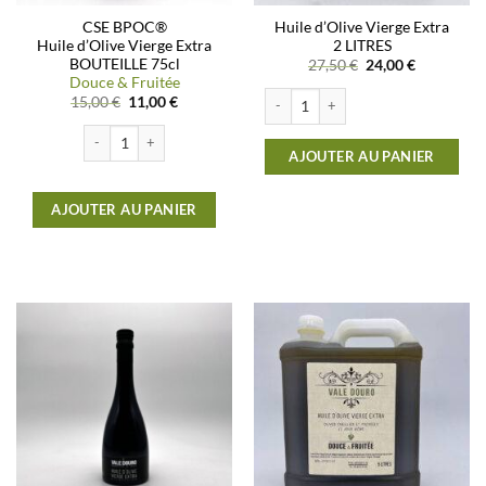
CSE BPOC®
Huile d’Olive Vierge Extra
Huile d’Olive Vierge Extra
2 LITRES
BOUTEILLE 75cl
Le
Le
27,50
€
24,00
€
prix
prix
Douce & Fruitée
initial
actuel
quantité de Huile d'Olive Vierge Extra
Le
Le
15,00
€
11,00
€
était :
est :
prix
prix
27,50 €.
24,00 €.
initial
actuel
quantité de CSE BPOC®Huile d'Olive Vierge ExtraBOUTEILLE 75clDo
était :
est :
AJOUTER AU PANIER
15,00 €.
11,00 €.
AJOUTER AU PANIER