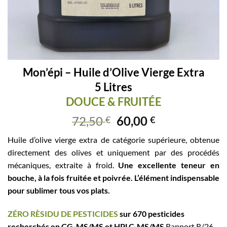
Mon’épi – Huile d’Olive Vierge Extra
5 Litres
DOUCE & FRUITÉE
72,50
60,00
€
€
Huile d’olive vierge extra de catégorie supérieure, obtenue
directement des olives et uniquement par des procédés
mécaniques, extraite à froid.
Une excellente teneur en
bouche, à la fois fruitée et poivrée. L’élément indispensable
pour sublimer tous vos plats.
ZÉRO RÈSIDU DE PESTICIDES
sur 670 pesticides
recherchés en CG-MS/MS et HPLC-MS/MS
Rapport R/26