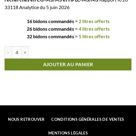
33118 Analytice du 5 juin 2026
16 bidons commandés
=
2 litres offerts
26 bidons commandés
=
4 litres offerts
32 bidons commandés
=
5 litres offerts
quantité de Mon'épi - Huile d'Olive Vierge Extra5 LitresDOUCE & FR
AJOUTER AU PANIER
NOUS RETROUVER
CONDITIONS GÉNÉRALES DE VENTES
MENTIONS LÉGALES