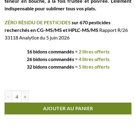
teneur en bouche, à la fois fruitée et poivrée. L’élément
indispensable pour sublimer tous vos plats.
ZÉRO RÈSIDU DE PESTICIDES
sur 670 pesticides
recherchés en CG-MS/MS et HPLC-MS/MS
Rapport R/26
33118 Analytice du 5 juin 2026
16 bidons commandés
=
2 litres offerts
26 bidons commandés
=
4 litres offerts
32 bidons commandés
=
5 litres offerts
quantité de Mon'épi - Huile d'Olive Vierge Extra5 litres BIOLOGIQ
AJOUTER AU PANIER