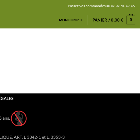
Passez vos commandes au 06 36 90 63 69
0
PANIER /
0,00
€
MON COMPTE
ÉGALES
8 ans.
LIQUE, ART. L 3342-1 et L. 3353-3