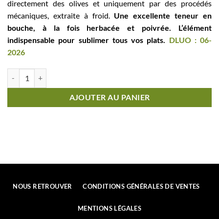
directement des olives et uniquement par des procédés
mécaniques, extraite à froid.
Une excellente teneur en
bouche, à la fois herbacée et poivrée. L’élément
indispensable pour sublimer tous vos plats.
DLUO : 06-
2026
quantité de CSE BPOC®Huile d'Olive Vierge Extra5 litres BIOLOGIQU
AJOUTER AU PANIER
NOUS RETROUVER
CONDITIONS GÉNÉRALES DE VENTES
MENTIONS LÉGALES