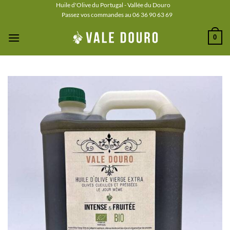
Passer
Huile d'Olive du Portugal - Vallée du Douro
Passez vos commandes au 06 36 90 63 69
au
contenu
0