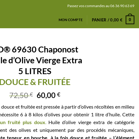
Passez vos commandes au 06 36 90 63 69
0
PANIER /
0,00
€
MON COMPTE
D® 69630 Chaponost
le d’Olive Vierge Extra
5 LITRES
DOUCE & FRUITÉE
72,50
60,00
€
€
 douce et fruitée est pressée à partir d’olives récoltées en milieu
écessite 6 à 8 kilos d’olives pour obtenir 1 litre d’huile. Cette
un fruité plus doux
.
Huile d’olive vierge extra de catégorie
ment des olives et uniquement par des procédés mécaniques,
te teneur en bouche, à la fois douce et fruitée – L’élément