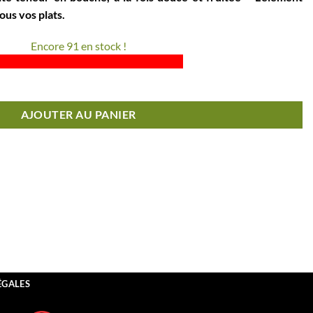
ous vos plats.
Encore 91 en stock !
tHuile d'Olive Vierge Extra5 LITRESDOUCE & FRUITÉE
AJOUTER AU PANIER
ÉGALES