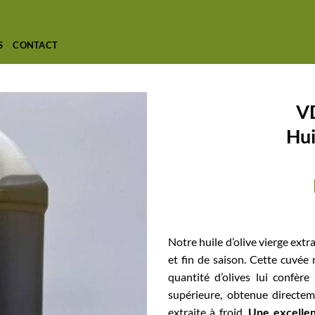
S
CONTACT
V
Hui
Notre huile d’olive vierge extra
et fin de saison. Cette cuvée n
quantité d’olives lui confère
supérieure, obtenue directe
extraite à froid.
Une excellen