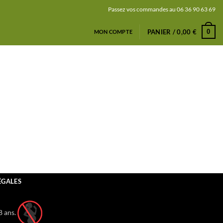
Passez vos commandes au 06 36 90 63 69
0
PANIER /
0,00
€
MON COMPTE
ÉGALES
8 ans.