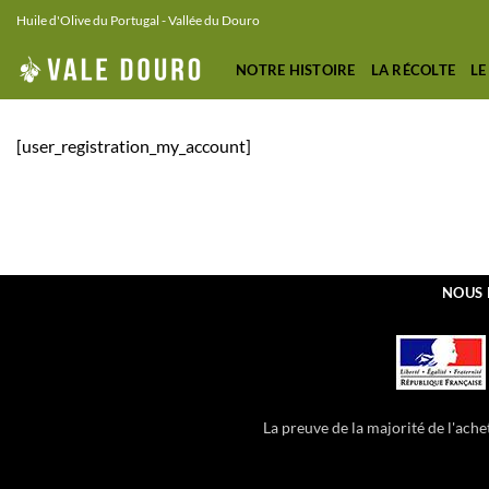
Passer
Huile d'Olive du Portugal - Vallée du Douro
au
contenu
NOTRE HISTOIRE
LA RÉCOLTE
LE
[user_registration_my_account]
NOUS
La preuve de la majorité de l'ac